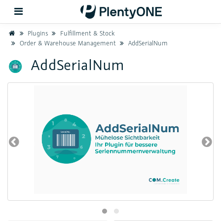
Home
Plugins
Fulfillment & Stock
Order & Warehouse Management
AddSerialNum
Zurück
AddSerialNum
Support
Einrichtung
Hardware