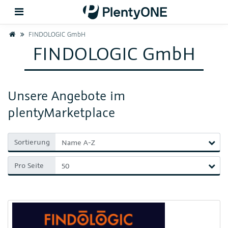
Home
FINDOLOGIC GmbH
FINDOLOGIC GmbH
Zurück
Support
Unsere Angebote im
Einrichtung
plentyMarketplace
Hardware
Sortierung
Pro Seite