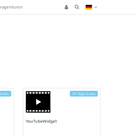
eragenturen
Gratis
30-Tage Gratis
YouTubeWidget