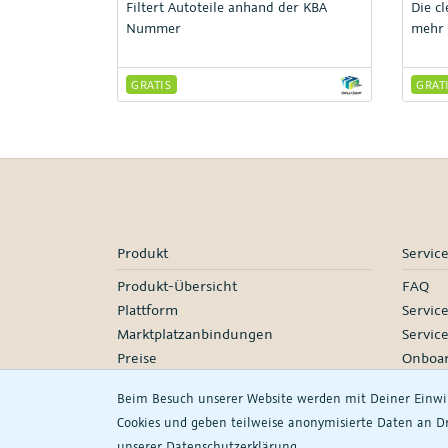
Filtert Autoteile anhand der KBA
Die c
Nummer
mehr 
GRATIS
GRAT
Produkt
Servic
Produkt-Übersicht
FAQ
Plattform
Servic
Marktplatzanbindungen
Servic
Preise
Onboar
Manage
Beim Besuch unserer Website werden mit Deiner Einw
Partne
Cookies und geben teilweise anonymisierte Daten an Dri
Webin
unserer
Daten­schutz­erklärung.