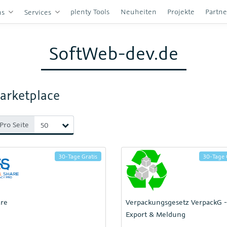
plenty Tools
Neuheiten
Projekte
Partn
ns
Services
SoftWeb-dev.de
arketplace
Pro Seite
30-Tage Gratis
30-Tage 
are
Verpackungsgesetz VerpackG -
Export & Meldung