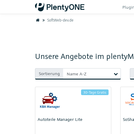
Plugi
Home
SoftWeb-dev.de
Unsere Angebote im plentyM
Sortierung
30-Tage Gratis
Autoteile Manager Lite
SoSh