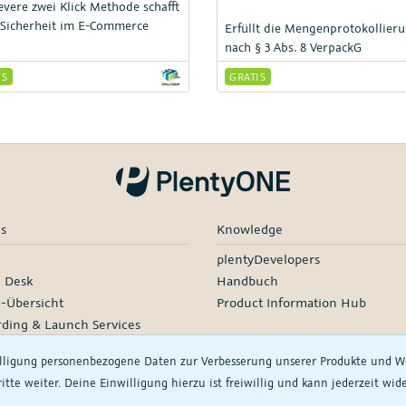
levere zwei Klick Methode schafft
Sicherheit im E-Commerce
Erfüllt die Mengenprotokollier
nach § 3 Abs. 8 VerpackG
IS
GRATIS
es
Knowledge
plentyDevelopers
e Desk
Handbuch
e-Übersicht
Product Information Hub
ding & Launch Services
d Services
illigung personenbezogene Daten zur Verbesserung unserer Produkte und
r-Netzwerk
tte weiter. Deine Einwilligung hierzu ist freiwillig und kann jederzeit wi
are