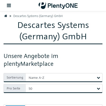
Home
Descartes Systems (Germany) GmbH
Descartes Systems
Zurück
(Germany) GmbH
Support
Einrichtung
Unsere Angebote im
Hardware
plentyMarketplace
Sortierung
Pro Seite