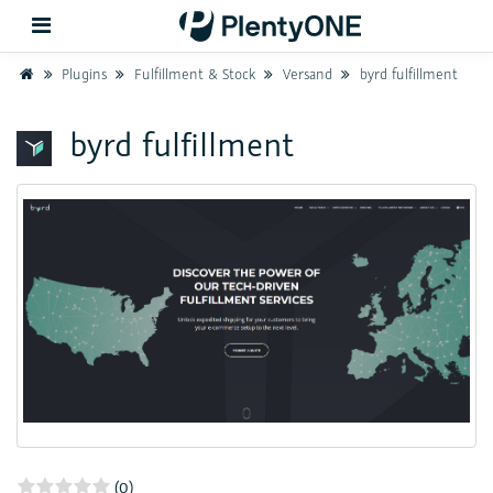
Home
Plugins
Fulfillment & Stock
Versand
byrd fulfillment
Zurück
byrd fulfillment
Support
Einrichtung
Hardware
(0)