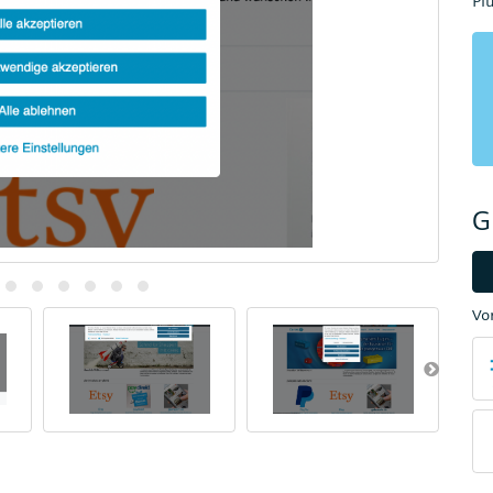
Pl
G
Vo