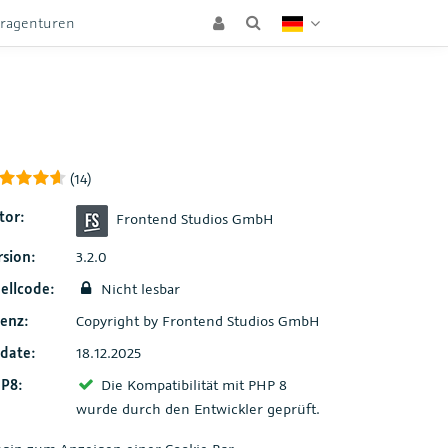
eragenturen
(14)
tor:
Frontend Studios GmbH
rsion:
3.2.0
ellcode:
Nicht lesbar
zenz:
Copyright by Frontend Studios GmbH
date:
18.12.2025
P8:
Die Kompatibilität mit PHP 8
wurde durch den Entwickler geprüft.