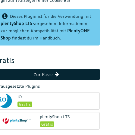
ugin zum Anzeigen einer Cookie Bar
Dieses Plugin ist für die Verwendung mit
plentyShop LTS
vorgesehen. Informationen
zur möglichen Kompatibilität mit
PlentyONE
Shop
findest du im
Handbuch
.
ratis
Zur Kasse
rausgesetzte Plugins
IO
Gratis
plentyShop LTS
Gratis