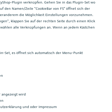
tyShop-Plugin verknüpfen. Gehen Sie in das Plugin-Set wo
k auf den Namen/Zeile "CookieBar von FS“ öffnet sich der
nteranderem die Möglichkeit Einstellungen vorzunehmen.
en", klappen Sie auf der rechten Seite durch einen Klick
d wählen alle Verknüpfungen an. Wenn an jedem Kästchen
gin-Set, es öffnet sich automatisch der Menu-Punkt
en
 angezeigt wird
gen
hutzerklärung und oder Impressum