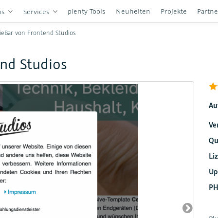
plenty Tools
Neuheiten
Projekte
Partn
ns
Services
eBar von Frontend Studios
nd Studios
Au
Ve
Qu
Li
Up
PH