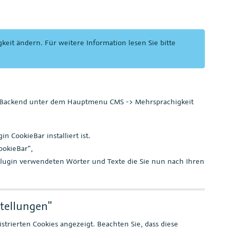
keit ändern. Für weitere Information lesen Sie bitte
y-Backend unter dem Hauptmenu CMS -> Mehrsprachigkeit
n CookieBar installiert ist.
okieBar",
Plugin verwendeten Wörter und Texte die Sie nun nach Ihren
stellungen"
strierten Cookies angezeigt. Beachten Sie, dass diese