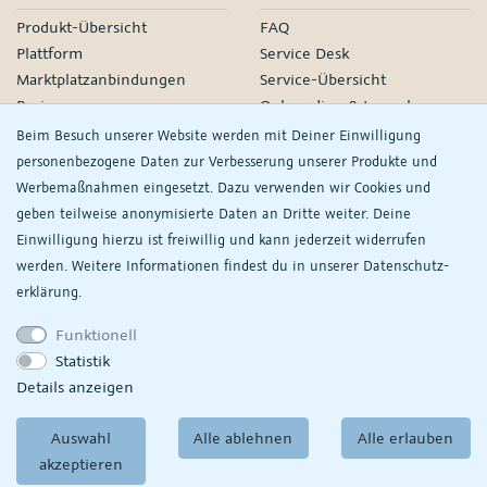
Produkt-Übersicht
FAQ
Plattform
Service Desk
Marktplatzanbindungen
Service-Übersicht
Preise
Onboarding & Launch
Services
Beim Besuch unserer Website werden mit Deiner Einwilligung
Managed Services
personenbezogene Daten zur Verbesserung unserer Produkte und
Partner-Netzwerk
Werbemaßnahmen eingesetzt. Dazu verwenden wir Cookies und
Webinare
geben teilweise anonymisierte Daten an Dritte weiter. Deine
Einwilligung hierzu ist freiwillig und kann jederzeit widerrufen
Knowledge
Unternehmen
werden. Weitere Informationen findest du in unserer
Daten­schutz­
plentyDevelopers
PlentyONE GmbH
erklärung.
Handbuch
Jobs
Funktionell
Product Information Hub
Events
Statistik
RS
Meine
Details anzeigen
Datenschutzeinstellungen
ansehen/ändern
Auswahl
Alle ablehnen
Alle erlauben
akzeptieren
© Copyright 2026
PlentyONE GmbH
AGB
|
Partner-AGB
Datenschutz
|
Impressum