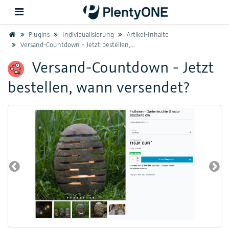
Home
Plugins
Individualisierung
Artikel-Inhalte
Versand-Countdown - Jetzt bestellen, wann versendet?
Zurück
Versand-Countdown - Jetzt
bestellen, wann versendet?
Support
Einrichtung
Hardware