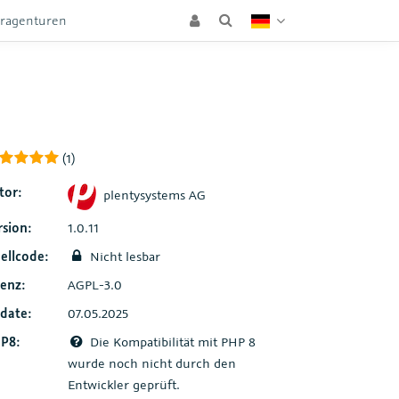
eragenturen
(1)
tor:
plentysystems AG
rsion:
1.0.11
ellcode:
Nicht lesbar
zenz:
AGPL-3.0
date:
07.05.2025
P8:
Die Kompatibilität mit PHP 8
wurde noch nicht durch den
Entwickler geprüft.