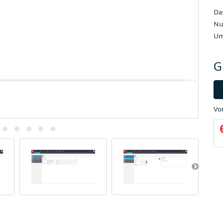
Da
Nu
Um
G
Vo