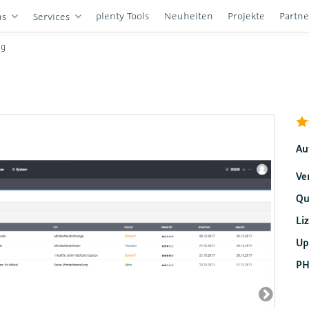
plenty Tools
Neuheiten
Projekte
Partn
ns
Services
ng
Au
Ve
Qu
Li
Up
PH