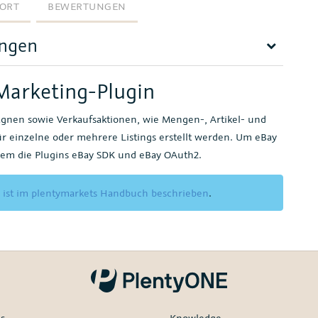
ORT
BEWERTUNGEN
ungen
Marketing-Plugin
agnen sowie Verkaufsaktionen, wie Mengen-, Artikel- und
ür einzelne oder mehrere Listings erstellt werden. Um eBay
dem die Plugins eBay SDK und eBay OAuth2.
,
ist im plentymarkets Handbuch beschrieben
.
es
Knowledge