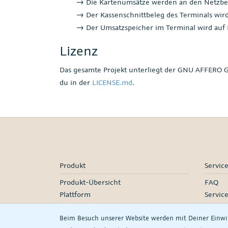
→ Die Kartenumsätze werden an den Netzbet
→ Der Kassenschnittbeleg des Terminals wird
→ Der Umsatzspeicher im Terminal wird auf N
Lizenz
Das gesamte Projekt unterliegt der GNU AFFERO 
du in der
LICENSE.md
.
Produkt
Servic
Produkt-Übersicht
FAQ
Plattform
Servic
Marktplatzanbindungen
Servic
Beim Besuch unserer Website werden mit Deiner Einw
Preise
Onboar