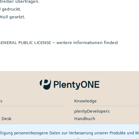
reiber übertragen.
 gedruckt.
ull gesetzt.
GENERAL PUBLIC LICENSE – weitere Informationen findest
es
Knowledge
plentyDevelopers
e Desk
Handbuch
e-Übersicht
Product Information Hub
illigung personenbezogene Daten zur Verbesserung unserer Produkte und
ding & Launch Services