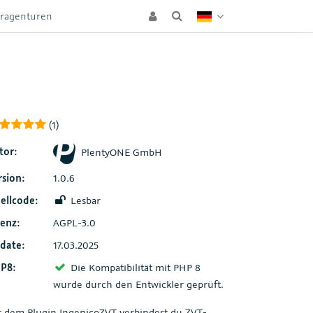
eragenturen
(1)
tor:
PlentyONE GmbH
rsion:
1.0.6
ellcode:
Lesbar
zenz:
AGPL-3.0
date:
17.03.2025
P8:
Die Kompatibilität mit PHP 8
wurde durch den Entwickler geprüft.
t dem Plugin IngenicoZVT verbindest du ZVT-