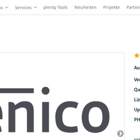
plenty Tools
Neuheiten
Projekte
Partn
ns
Services
Au
Ve
Qu
Li
Up
PH
Mi