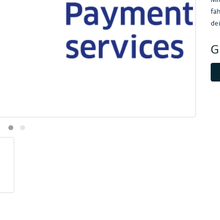
fä
de
G