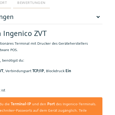
ORT
BEWERTUNGEN
ungen
n Ingenico ZVT
tionäres Terminal mit Drucker des Geräteherstellers
ftware POS.
 benötigst du:
VT
, Verbindungsart
TCP/IP
, Blockdruck
Ein
 ist
 du die
Terminal-IP
und den
Port
des Ingenico-Terminals.
echniker-Passworts auf dem Gerät zugänglich. Teile