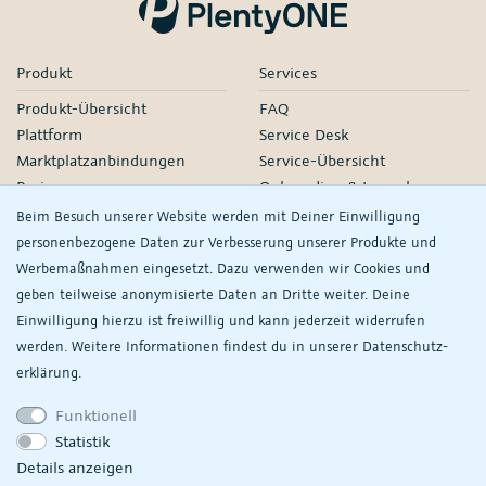
Produkt
Services
Produkt-Übersicht
FAQ
Plattform
Service Desk
Marktplatzanbindungen
Service-Übersicht
Preise
Onboarding & Launch
Services
Beim Besuch unserer Website werden mit Deiner Einwilligung
Managed Services
personenbezogene Daten zur Verbesserung unserer Produkte und
Partner-Netzwerk
Werbemaßnahmen eingesetzt. Dazu verwenden wir Cookies und
Webinare
geben teilweise anonymisierte Daten an Dritte weiter. Deine
Einwilligung hierzu ist freiwillig und kann jederzeit widerrufen
Knowledge
Unternehmen
werden. Weitere Informationen findest du in unserer
Daten­schutz­
plentyDevelopers
PlentyONE GmbH
erklärung.
Handbuch
Jobs
Funktionell
Product Information Hub
Events
Statistik
RS
Meine
Details anzeigen
Datenschutzeinstellungen