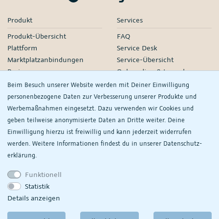
Produkt
Services
Produkt-Übersicht
FAQ
Plattform
Service Desk
Marktplatzanbindungen
Service-Übersicht
Preise
Onboarding & Launch
Services
Beim Besuch unserer Website werden mit Deiner Einwilligung
Managed Services
personenbezogene Daten zur Verbesserung unserer Produkte und
Partner-Netzwerk
Werbemaßnahmen eingesetzt. Dazu verwenden wir Cookies und
Webinare
geben teilweise anonymisierte Daten an Dritte weiter. Deine
Einwilligung hierzu ist freiwillig und kann jederzeit widerrufen
Knowledge
Unternehmen
werden. Weitere Informationen findest du in unserer
Daten­schutz­
plentyDevelopers
PlentyONE GmbH
erklärung.
Handbuch
Jobs
Funktionell
Product Information Hub
Events
Statistik
RS
Meine
Details anzeigen
Datenschutzeinstellungen
ansehen/ändern