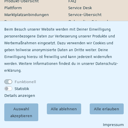
Produkt-Übersicht
FAQ
Plattform
Service Desk
Marktplatzanbindungen
Service-Übersicht
Preise
Onboarding & Launch
Services
Beim Besuch unserer Website werden mit Deiner Einwilligung
Managed Services
personenbezogene Daten zur Verbesserung unserer Produkte und
Partner-Netzwerk
Werbemaßnahmen eingesetzt. Dazu verwenden wir Cookies und
Webinare
geben teilweise anonymisierte Daten an Dritte weiter. Deine
Einwilligung hierzu ist freiwillig und kann jederzeit widerrufen
Knowledge
Unternehmen
werden. Weitere Informationen findest du in unserer
Daten­schutz­
plentyDevelopers
PlentyONE GmbH
erklärung.
Handbuch
Jobs
Funktionell
Product Information Hub
Events
Statistik
RS
Meine
Details anzeigen
Datenschutzeinstellungen
ansehen/ändern
Auswahl
Alle ablehnen
Alle erlauben
akzeptieren
© Copyright 2026
PlentyONE GmbH
AGB
|
Partner-AGB
Datenschutz
|
Impressum
Impressum