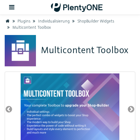
Home
Plugins
Individualisierung
ShopBuilder Widgets
Multicontent Toolbox
Zurück
Multicontent Toolbox
Support
Einrichtung
Hardware