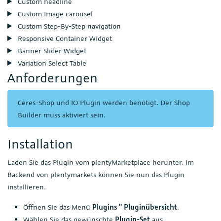
Custom headline
Custom Image carousel
Custom Step-By-Step navigation
Responsive Container Widget
Banner Slider Widget
Variation Select Table
Anforderungen
Ceres-Shop und IO Plugin werden benötigt. Der Shop
Builder muss aktiviert sein.
Installation
Laden Sie das Plugin vom plentyMarketplace herunter. Im
Backend von plentymarkets können Sie nun das Plugin
installieren.
Öffnen Sie das Menü
Plugins " Pluginübersicht
.
Wählen Sie das gewünschte
Plugin-Set
aus.