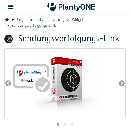
Home
Plugins
Individualisierung
Widgets
Sendungsverfolgungs-Link
Zurück
Sendungsverfolgungs-Link
Support
Einrichtung
Hardware