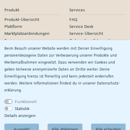
Produkt
Services
Produkt-Übersicht
FAQ
Plattform
Service Desk
Marktplatzanbindungen
Service-Übersicht
Preise
Onboarding & Launch
Services
Beim Besuch unserer Website werden mit Deiner Einwilligung
Managed Services
personenbezogene Daten zur Verbesserung unserer Produkte und
Partner-Netzwerk
Werbemaßnahmen eingesetzt. Dazu verwenden wir Cookies und
Webinare
geben teilweise anonymisierte Daten an Dritte weiter. Deine
Einwilligung hierzu ist freiwillig und kann jederzeit widerrufen
Knowledge
Unternehmen
werden. Weitere Informationen findest du in unserer
Daten­schutz­
plentyDevelopers
PlentyONE GmbH
erklärung.
Handbuch
Jobs
Funktionell
Product Information Hub
Events
Statistik
RS
Meine
Details anzeigen
Datenschutzeinstellungen
ansehen/ändern
Auswahl
Alle ablehnen
Alle erlauben