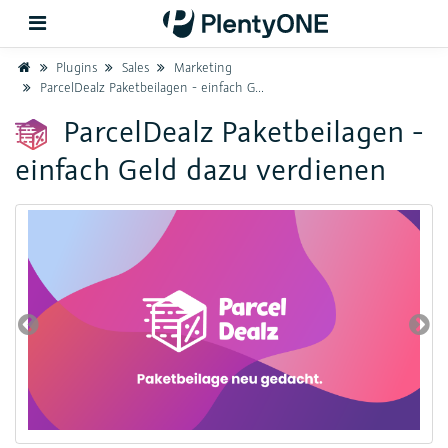
Home
Plugins
Sales
Marketing
ParcelDealz Paketbeilagen - einfach Geld dazu verdienen
Zurück
ParcelDealz Paketbeilagen -
einfach Geld dazu verdienen
Support
Einrichtung
Hardware