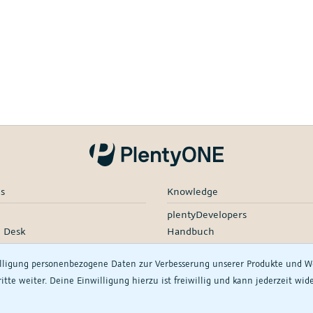
es
Knowledge
plentyDevelopers
e Desk
Handbuch
e-Übersicht
Product Information Hub
illigung personenbezogene Daten zur Verbesserung unserer Produkte und
ding & Launch Services
tte weiter. Deine Einwilligung hierzu ist freiwillig und kann jederzeit wi
d Services
r-Netzwerk