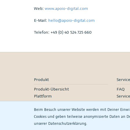
Web:
www.apoio-digital.com
E-Mail:
hello@apoio-digital.com
Telefon: +49 (0) 40 524 725 660
Produkt
Servic
Produkt-Übersicht
FAQ
Plattform
Servic
Marktplatzanbindungen
Servic
Beim Besuch unserer Website werden mit Deiner Einw
Preise
Onboar
Cookies und geben teilweise anonymisierte Daten an Dri
Manage
unserer
Daten­schutz­erklärung.
Partne