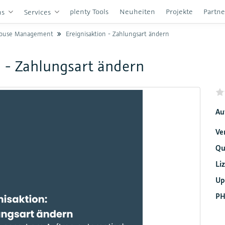
plenty Tools
Neuheiten
Projekte
Partn
ns
Services
ouse Management
Ereignisaktion - Zahlungsart ändern
 - Zahlungsart ändern
Au
Ve
Qu
Li
Up
PH