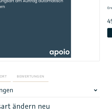
Er
4
ORT
BEWERTUNGEN
ungen
sart ändern neu