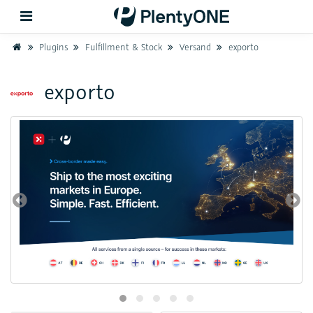
Home
Plugins
Fulfillment & Stock
Versand
exporto
Zurück
exporto
Support
Einrichtung
Hardware