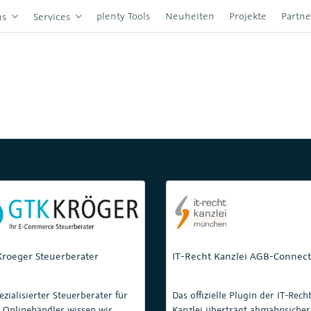
plenty Tools
Neuheiten
Projekte
Partn
ns
Services
roeger Steuerberater
IT-Recht Kanzlei AGB-Connect
ezialisierter Steuerberater für
Das offizielle Plugin der IT-Rech
 Onlinehändler wissen wir
Kanzlei überträgt abmahnsicher