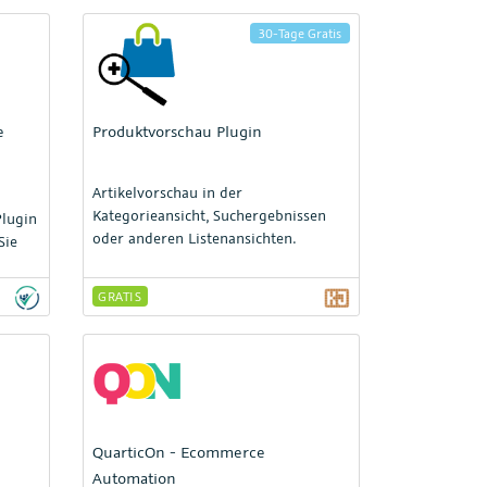
30-Tage Gratis
e
Produktvorschau Plugin
Artikelvorschau in der
Kategorieansicht, Suchergebnissen
lugin
oder anderen Listenansichten.
Sie
n
GRATIS
n an,
mmeln
rem
QuarticOn - Ecommerce
r.
Automation