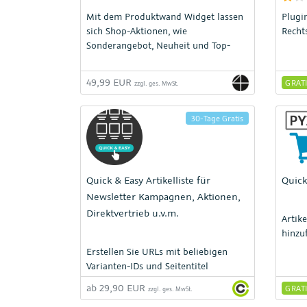
Mit dem Produktwand Widget lassen
Plugi
sich Shop-Aktionen, wie
Recht
Sonderangebot, Neuheit und Top-
Artikel plakativ darstellen.
49,99 EUR
GRAT
zzgl. ges. MwSt.
30-Tage Gratis
Quick & Easy Artikelliste für
Quick
Newsletter Kampagnen, Aktionen,
Direktvertrieb u.v.m.
Artik
hinzu
Erstellen Sie URLs mit beliebigen
Varianten-IDs und Seitentitel
ab 29,90 EUR
GRAT
zzgl. ges. MwSt.