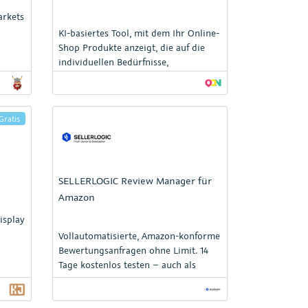
e
arkets
ig für
r
KI-basiertes Tool, mit dem Ihr Online-
Shop Produkte anzeigt, die auf die
len
individuellen Bedürfnisse,
igt
Erwartungen und Interessen jedes
Kunden zugeschnitten sind.
Gratis
SELLERLOGIC Review Manager für
Amazon
isplay
Vollautomatisierte, Amazon-konforme
Bewertungsanfragen ohne Limit. 14
Tage kostenlos testen – auch als
Freemium-Version verfügbar.