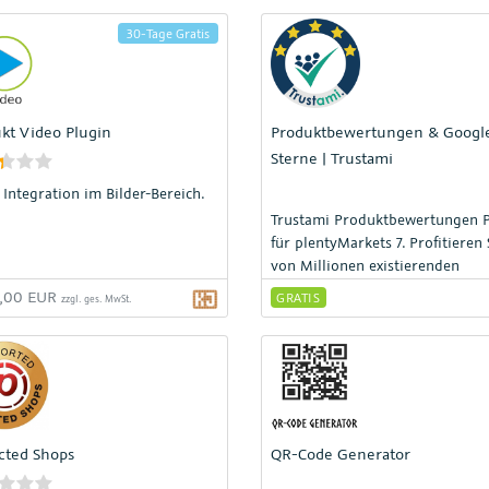
30-Tage Gratis
kt Video Plugin
Produktbewertungen & Googl
Sterne | Trustami
 Integration im Bilder-Bereich.
Trustami Produktbewertungen P
für plentyMarkets 7. Profitieren 
von Millionen existierenden
Produktbewertungen und zeige
0,00 EUR
GRATIS
zzgl. ges. MwSt.
Bewertungen zu Ihren Produkte
ohne dass Sie selbst welche sa
müssen. Wir fassen
Produktbewertungen aus vielen
bekannten Handelsplattformen
zusammen und stellen diese
gebündelt in einem Siegel in Ih
cted Shops
QR-Code Generator
Shop oder auf Ihrer Webseite da