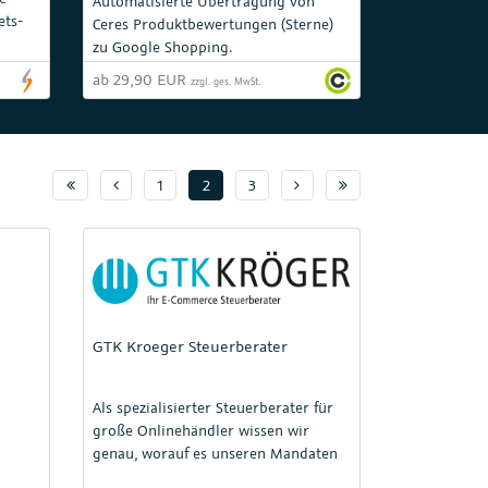
Automatisierte Übertragung von
ets-
Ceres Produktbewertungen (Sterne)
h auf
zu Google Shopping.
ab 29,90 EUR
zzgl. ges. MwSt.
Seite 1
Vorherige Seite
Nächste Seite
Seite :pageMax
1
2
3
GTK Kroeger Steuerberater
Als spezialisierter Steuerberater für
große Onlinehändler wissen wir
genau, worauf es unseren Mandaten
ankommt und gehören daher zu den