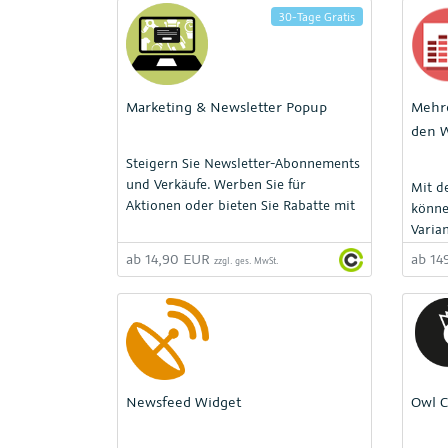
30-Tage Gratis
Marketing & Newsletter Popup
Mehre
den 
Steigern Sie Newsletter-Abonnements
und Verkäufe. Werben Sie für
Mit d
Aktionen oder bieten Sie Rabatte mit
könne
einem schönen Popup an, das
Varian
Besucher zu Kunden macht.
Waren
ab 14,90 EUR
ab 1
zzgl. ges. MwSt.
Großh
schne
Shop 
zusät
Newsfeed Widget
Owl C