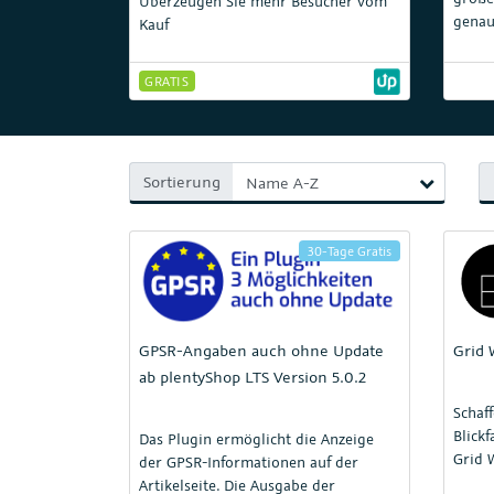
Überzeugen Sie mehr Besucher vom
genau
Kauf
ankom
in De
GRATIS
für E
Sortierung
30-Tage Gratis
GPSR-Angaben auch ohne Update
Grid 
ab plentyShop LTS Version 5.0.2
Schaf
Blickf
Das Plugin ermöglicht die Anzeige
Grid 
der GPSR-Informationen auf der
Artikelseite. Die Ausgabe der