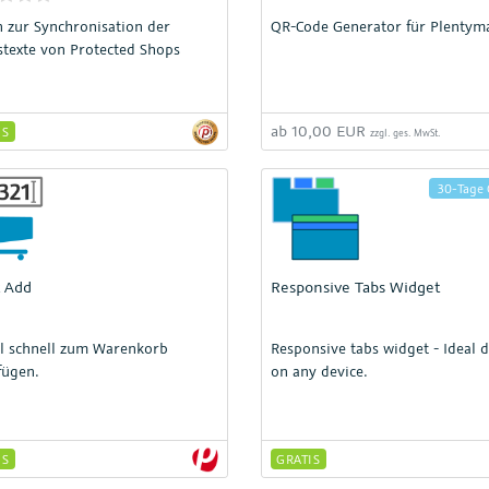
Bewertungen sind die wichtigst
n zur Synchronisation der
QR-Code Generator für Plentym
digitale Währung und gleichzeit
stexte von Protected Shops
fast jedes Produkt zu finden. Wi
bieten die Möglichkeit zu jedem
Produkt eine Gesamtnote aus al
Bewertungen im Internet angeze
ab 10,00 EUR
IS
zzgl. ges. MwSt.
wird.
30-Tage 
 Add
Responsive Tabs Widget
el schnell zum Warenkorb
Responsive tabs widget - Ideal d
fügen.
on any device.
IS
GRATIS