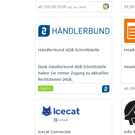
Informationen kann über
ab 129,00 EUR
39,9
zzgl. ges. MwSt.
ShopBuilder-Widgets oder Container-
Verknüpfungen erfolgen. Ausgabe
auch als Bild möglich. Voraussetzung:
plentyShop LTS-Version 5.0.2 oder
höher.
Händlerbund AGB Schnittstelle
Head
Dank Händlerbund AGB Schnittstelle
Heade
haben Sie immer Zugang zu aktuellen
Rechtstexten (AGB,
Widerrufsbelehrung, etc.), die der
ab 2
GRATIS
Rechtslage entsprechen und per
Knopfdruck an die richtige Stelle in
Ihrem Plenty-Shop eingefügt werden
können.
Icecat Connector
Info-