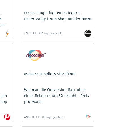
t
Dieses Plugin fügt ein Kategorie
e
Reiter Widget zum Shop Builder hinzu
ets-
h auf
29,99 EUR
zzgl. ges. MwSt.
Makaira Headless Storefront
Wie man die Conversion-Rate ohne
igen
einen Relaunch um 5% erhöht - Preis
shop
pro Monat
499,00 EUR
zzgl. ges. MwSt.