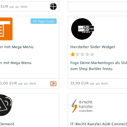
9 EUR
zzgl. ges. MwSt.
30-Tage Gratis
er mit Mega Menü
Hersteller Slider Widget
r mit Mega Menü.
Füge Deine Markenlogos als Sli
zum Shop Builder hinzu.
00,00 EUR
33,99 EUR
zzgl. ges. MwSt.
zzgl. ges. MwSt.
Element
IT-Recht Kanzlei AGB-Connect