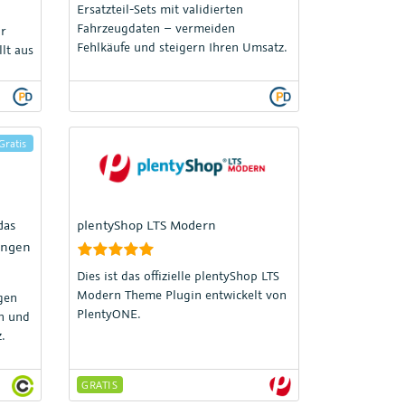
Ersatzteil-Sets mit validierten
Fahrzeugdaten – vermeiden
ür
Fehlkäufe und steigern Ihren Umsatz.
llt aus
ay &
ger
Gratis
das
plentyShop LTS Modern
tungen
Dies ist das offizielle plentyShop LTS
Modern Theme Plugin entwickelt von
gen
PlentyONE.
en und
.
GRATIS