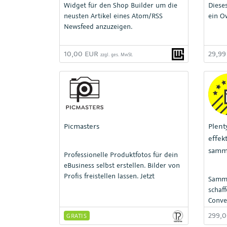
Widget für den Shop Builder um die
Diese
neusten Artikel eines Atom/RSS
ein O
Newsfeed anzuzeigen.
10,00 EUR
29,9
zzgl. ges. MwSt.
Picmasters
Plent
effek
samm
Professionelle Produktfotos für dein
eBusiness selbst erstellen. Bilder von
Profis freistellen lassen. Jetzt
Samme
kostenlos testen!
schaf
Conve
299,
GRATIS