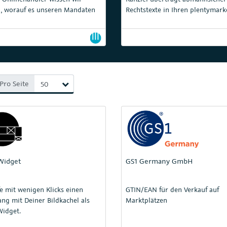
, worauf es unseren Mandaten
Rechtstexte in Ihren plentymark
mt und gehören daher zu den
Shop und hält diese automatisc
utschland führenden Kanzleien
dem neuesten Stand.
-Commerce.
Pro Seite
Widget
GS1 Germany GmbH
fe mit wenigen Klicks einen
GTIN/EAN für den Verkauf auf
ang mit Deiner Bildkachel als
Marktplätzen
Widget.