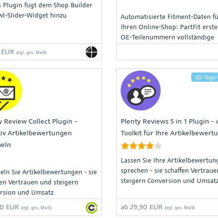
s Plugin fügt dem Shop Builder
wl-Slider-Widget hinzu
Automatisierte Fitment-Daten f
Ihren Online-Shop: PartFit erste
OE-Teilenummern vollständige
Fahrzeugzuordnungen – sofort
9 EUR
zzgl. ges. MwSt.
einsatzbereit für PlentyONE, eB
Co., für mehr Sichtbarkeit, weni
Retouren und höheren Umsatz.
30-Tage 
y Review Collect Plugin -
Plenty Reviews 5 in 1 Plugin - 
tiv Artikelbewertungen
Toolkit für Ihre Artikelbewer
eln
Lassen Sie Ihre Artikelbewertun
sprechen - sie schaffen Vertrau
ln Sie Artikelbewertungen - sie
steigern Conversion und Umsatz
fen Vertrauen und steigern
rsion und Umsatz
00 EUR
ab 29,90 EUR
zzgl. ges. MwSt.
zzgl. ges. MwSt.