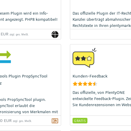
iesem Plugin wird ein Info-
Das offizielle Plugin der IT-Rech
nt angezeigt. PHP8 kompatibel!
Kanzlei überträgt abmahnsicher
Rechtstexte in Ihren plentymark
Shop und hält diese automatisc
9 EUR
zzgl. ges. MwSt.
dem neuesten Stand.
ools Plugin PropSyncTool
Kunden-Feedback
z
Das offizielle, von PlentyONE
entwickelte Feedback-Plugin. Ze
ools PropSyncTool plugin.
Sie Kundenrezensionen im Web
yncTool erlaubt die
an.
ronisierung von Merkmalen mit
schaften.
00 EUR
GRATIS
zzgl. ges. MwSt.