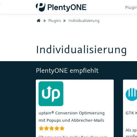
2
Plugi
Home
Plugins
Individualisierung
Individualisierung
PlentyONE empfiehlt
uptain® Conversion Optimierung
GTK K
mit Popups und Abbrecher-Mails
Als sp
große