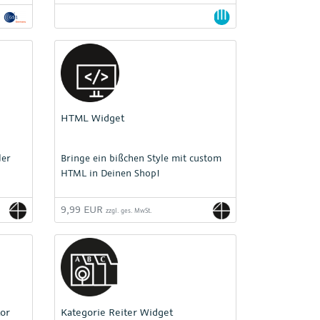
in Deutschland führenden Kanzleien
für E-Commerce.
HTML Widget
der
Bringe ein bißchen Style mit custom
HTML in Deinen Shop!
9,99 EUR
zzgl. ges. MwSt.
or
Kategorie Reiter Widget