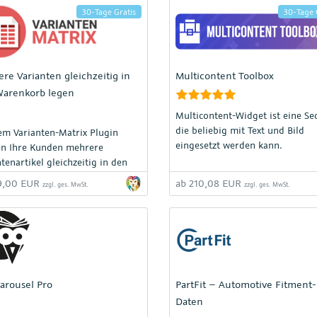
30-Tage Gratis
30-Tage 
re Varianten gleichzeitig in
Multicontent Toolbox
Warenkorb legen
Multicontent-Widget ist eine Sec
die beliebig mit Text und Bild
em Varianten-Matrix Plugin
eingesetzt werden kann.
n Ihre Kunden mehrere
tenartikel gleichzeitig in den
korb legen. Besonders Ihre
49,00 EUR
ab 210,08 EUR
zzgl. ges. MwSt.
zzgl. ges. MwSt.
andelskunden können damit
ller und komfortabler in Ihrem
einkaufen. Das kann Ihnen zu
zlichem Umsatz verhelfen.
arousel Pro
PartFit – Automotive Fitment-
Daten