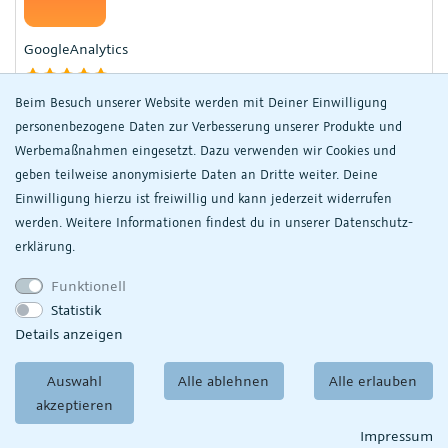
GoogleAnalytics
Beim Besuch unserer Website werden mit Deiner Einwilligung
Google Analytics Tracking für plentymarkets Webshops
personenbezogene Daten zur Verbesserung unserer Produkte und
GRATIS
Werbemaßnahmen eingesetzt. Dazu verwenden wir Cookies und
geben teilweise anonymisierte Daten an Dritte weiter. Deine
30-Tage Gratis
Einwilligung hierzu ist freiwillig und kann jederzeit widerrufen
werden. Weitere Informationen findest du in unserer
Daten­schutz­
erklärung.
GPSR Modal
Funktionell
Statistik
Details anzeigen
Fügt dem plentyShop LTS ein Modal (Popup) hinzu der
sämtliche GPSR- bzw. Herstellerdaten anzeigt
Auswahl
Alle ablehnen
Alle erlauben
GRATIS
akzeptieren
Impressum