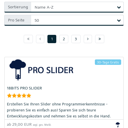
Sortierung
Pro Seite
Seite 1
Vorherige Seite
Nächste Seite
Seite :pageMa
1
2
3
30-Tage Gratis
18BITS PRO SLIDER
Erstellen Sie Ihren Slider ohne Programmierkenntnisse -
probieren Sie es einfach aus! Sparen Sie sich teure
Entwicklungskosten und nehmen Sie es selbst in die Hand.
Buttons, Farben, Bilder- und Video-Sildefunktionen individuell
ab 29,00 EUR
zzgl. ges. MwSt.
und responsive gestalten. Begeistern Sie Ihre potentiellen