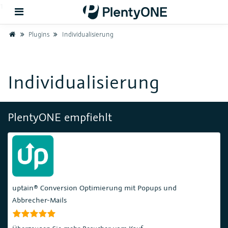
1
Home
Plugins
Individualisierung
Zurück
Individualisierung
Support
Einrichtung
PlentyONE empfiehlt
Hardware
uptain® Conversion Optimierung mit Popups und
Abbrecher-Mails