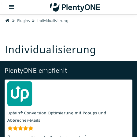
1
Home
Plugins
Individualisierung
Zurück
Individualisierung
Support
Einrichtung
PlentyONE empfiehlt
Hardware
uptain® Conversion Optimierung mit Popups und
Abbrecher-Mails