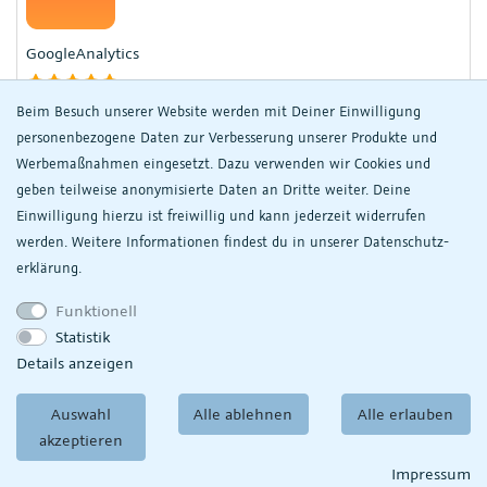
GoogleAnalytics
Beim Besuch unserer Website werden mit Deiner Einwilligung
Google Analytics Tracking für plentymarkets Webshops
personenbezogene Daten zur Verbesserung unserer Produkte und
GRATIS
Werbemaßnahmen eingesetzt. Dazu verwenden wir Cookies und
geben teilweise anonymisierte Daten an Dritte weiter. Deine
30-Tage Gratis
Einwilligung hierzu ist freiwillig und kann jederzeit widerrufen
werden. Weitere Informationen findest du in unserer
Daten­schutz­
erklärung.
GPSR Modal
Funktionell
Statistik
Details anzeigen
Fügt dem plentyShop LTS ein Modal (Popup) hinzu der
sämtliche GPSR- bzw. Herstellerdaten anzeigt
Auswahl
Alle ablehnen
Alle erlauben
GRATIS
akzeptieren
Impressum