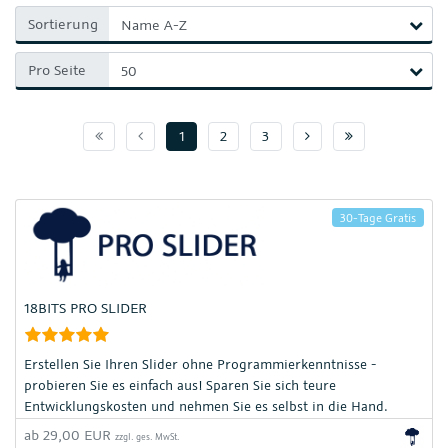
Sortierung
Pro Seite
Seite 1
Vorherige Seite
Nächste Seite
Seite :pageMa
1
2
3
30-Tage Gratis
18BITS PRO SLIDER
Erstellen Sie Ihren Slider ohne Programmierkenntnisse -
probieren Sie es einfach aus! Sparen Sie sich teure
Entwicklungskosten und nehmen Sie es selbst in die Hand.
Buttons, Farben, Bilder- und Video-Sildefunktionen individuell
ab 29,00 EUR
zzgl. ges. MwSt.
und responsive gestalten. Begeistern Sie Ihre potentiellen