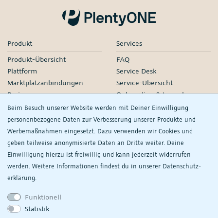
Produkt
Services
Produkt-Übersicht
FAQ
Plattform
Service Desk
Marktplatzanbindungen
Service-Übersicht
Preise
Onboarding & Launch
Services
Beim Besuch unserer Website werden mit Deiner Einwilligung
Managed Services
personenbezogene Daten zur Verbesserung unserer Produkte und
Partner-Netzwerk
Werbemaßnahmen eingesetzt. Dazu verwenden wir Cookies und
Webinare
geben teilweise anonymisierte Daten an Dritte weiter. Deine
Einwilligung hierzu ist freiwillig und kann jederzeit widerrufen
Knowledge
Unternehmen
werden. Weitere Informationen findest du in unserer
Daten­schutz­
plentyDevelopers
PlentyONE GmbH
erklärung.
Handbuch
Jobs
Funktionell
Product Information Hub
Events
Statistik