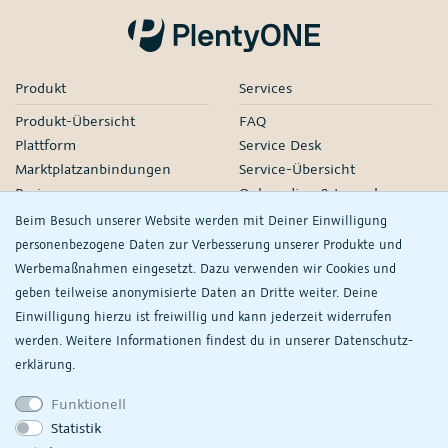
Produkt
Services
Produkt-Übersicht
FAQ
Plattform
Service Desk
Marktplatzanbindungen
Service-Übersicht
Preise
Onboarding & Launch
Services
Beim Besuch unserer Website werden mit Deiner Einwilligung
Managed Services
personenbezogene Daten zur Verbesserung unserer Produkte und
Partner-Netzwerk
Werbemaßnahmen eingesetzt. Dazu verwenden wir Cookies und
Webinare
geben teilweise anonymisierte Daten an Dritte weiter. Deine
Einwilligung hierzu ist freiwillig und kann jederzeit widerrufen
Knowledge
Unternehmen
werden. Weitere Informationen findest du in unserer
Daten­schutz­
plentyDevelopers
PlentyONE GmbH
erklärung.
Handbuch
Jobs
Funktionell
Product Information Hub
Events
Statistik
Meine