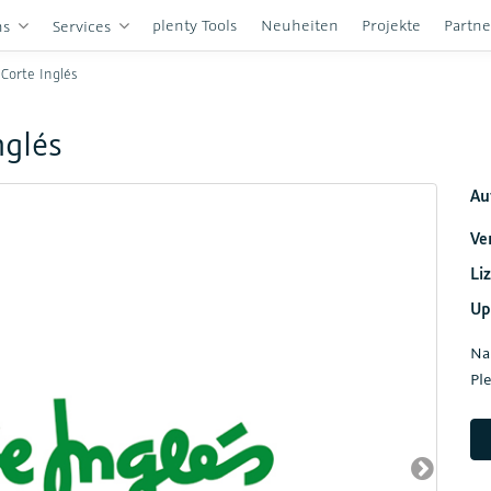
plenty Tools
Neuheiten
Projekte
Partn
ns
Services
Corte Inglés
nglés
Au
Ve
Li
Up
Na
Pl