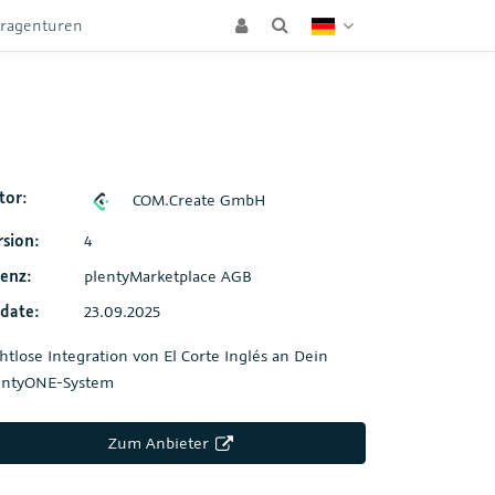
eragenturen
tor:
COM.Create GmbH
rsion:
4
zenz:
plentyMarketplace AGB
date:
23.09.2025
htlose Integration von El Corte Inglés an Dein
entyONE-System
Zum Anbieter