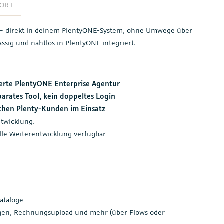
ORT
zen – direkt in deinem PlentyONE-System, ohne Umwege über
ässig und nahtlos in PlentyONE integriert.
zierte PlentyONE Enterprise Agentur
parates Tool, kein doppeltes Login
eichen Plenty-Kunden im Einsatz
twicklung.
lle Weiterentwicklung verfügbar
n
ataloge
ngen, Rechnungsupload und mehr (über Flows oder