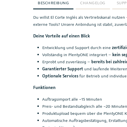
BESCHREIBUNG
CHANGELOG
SUPP
Du willst El Corte Inglés als Vertriebskanal nut
externe Tools? Unsere Anbindung ist stabil, zuverl
Deine Vorteile auf einen Blick
Entwicklung und Support durch eine
zertifi
Vollständig in PlentyONE integriert –
kein se
Erprobt und zuverlässig –
bereits bei zahlr
Garantierter Support
und laufende Weiteren
Optionale Services
für Betrieb und individue
Funktionen
Auftragsimport alle ~15 Minuten
Preis- und Bestandsabgleich alle ~20 Minute
Produktupload bequem über die PlentyONE K
Automatische Auftragsbestätigung, Erstattu