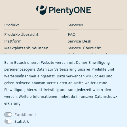
Produkt
Services
Produkt-Übersicht
FAQ
Plattform
Service Desk
Marktplatzanbindungen
Service-Übersicht
Preise
Onboarding & Launch
Services
Beim Besuch unserer Website werden mit Deiner Einwilligung
Managed Services
personenbezogene Daten zur Verbesserung unserer Produkte und
Partner-Netzwerk
Werbemaßnahmen eingesetzt. Dazu verwenden wir Cookies und
Webinare
geben teilweise anonymisierte Daten an Dritte weiter. Deine
Einwilligung hierzu ist freiwillig und kann jederzeit widerrufen
Knowledge
Unternehmen
werden. Weitere Informationen findest du in unserer
Daten­schutz­
plentyDevelopers
PlentyONE GmbH
erklärung.
Handbuch
Jobs
Funktionell
Product Information Hub
Events
Statistik
Meine