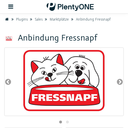
Home
Plugins
Sales
Marktplätze
Anbindung Fressnapf
Zurück
Anbindung Fressnapf
Support
Einrichtung
Hardware