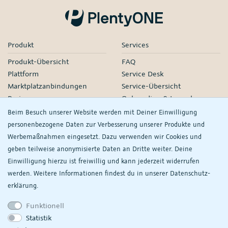
Produkt
Services
Produkt-Übersicht
FAQ
Plattform
Service Desk
Marktplatzanbindungen
Service-Übersicht
Preise
Onboarding & Launch
Services
Beim Besuch unserer Website werden mit Deiner Einwilligung
Managed Services
personenbezogene Daten zur Verbesserung unserer Produkte und
Partner-Netzwerk
Werbemaßnahmen eingesetzt. Dazu verwenden wir Cookies und
Webinare
geben teilweise anonymisierte Daten an Dritte weiter. Deine
Einwilligung hierzu ist freiwillig und kann jederzeit widerrufen
Knowledge
Unternehmen
werden. Weitere Informationen findest du in unserer
Daten­schutz­
plentyDevelopers
PlentyONE GmbH
erklärung.
Handbuch
Jobs
Funktionell
Product Information Hub
Events
Statistik
Meine