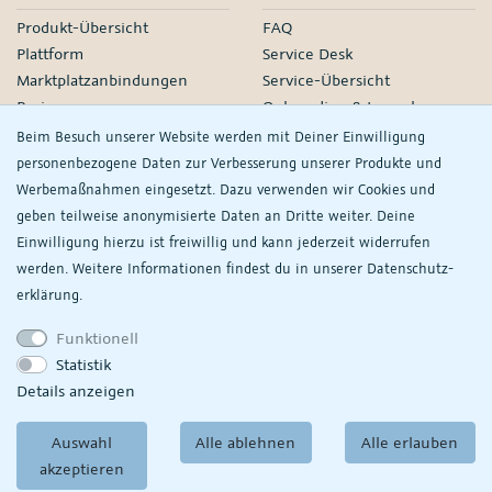
Produkt-Übersicht
FAQ
Plattform
Service Desk
Marktplatzanbindungen
Service-Übersicht
Preise
Onboarding & Launch
Services
Beim Besuch unserer Website werden mit Deiner Einwilligung
Managed Services
personenbezogene Daten zur Verbesserung unserer Produkte und
Partner-Netzwerk
Werbemaßnahmen eingesetzt. Dazu verwenden wir Cookies und
Webinare
geben teilweise anonymisierte Daten an Dritte weiter. Deine
Einwilligung hierzu ist freiwillig und kann jederzeit widerrufen
Knowledge
Unternehmen
werden. Weitere Informationen findest du in unserer
Daten­schutz­
plentyDevelopers
PlentyONE GmbH
erklärung.
Handbuch
Jobs
Funktionell
Product Information Hub
Events
Statistik
RS
Meine
Details anzeigen
Datenschutzeinstellungen
ansehen/ändern
Auswahl
Alle ablehnen
Alle erlauben
akzeptieren
© Copyright 2026
PlentyONE GmbH
AGB
|
Partner-AGB
Datenschutz
|
Impressum