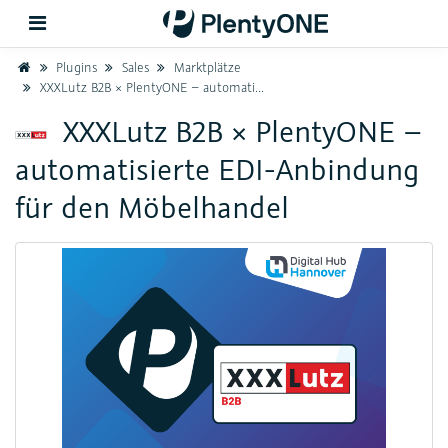
Home
Plugins
Sales
Marktplätze
XXXLutz B2B × PlentyONE – automatisierte EDI-Anbindung für den Möbelhandel
Zurück
XXXLutz B2B × PlentyONE –
automatisierte EDI-Anbindung
Support
für den Möbelhandel
Einrichtung
Hardware