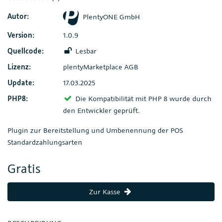
Autor:
PlentyONE GmbH
Version:
1.0.9
Quellcode:
Lesbar
Lizenz:
plentyMarketplace AGB
Update:
17.03.2025
PHP8:
Die Kompatibilität mit PHP 8 wurde durch
den Entwickler geprüft.
Plugin zur Bereitstellung und Umbenennung der POS
Standardzahlungsarten
Gratis
Zur Kasse