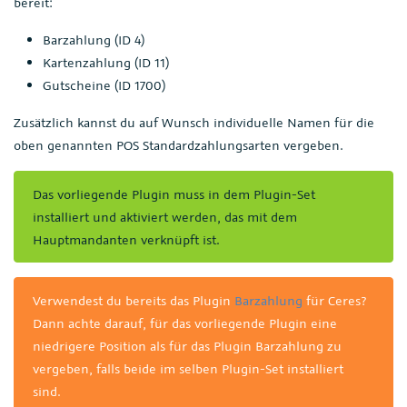
bereit:
Barzahlung (ID 4)
Kartenzahlung (ID 11)
Gutscheine (ID 1700)
Zusätzlich kannst du auf Wunsch individuelle Namen für die
oben genannten POS Standardzahlungsarten vergeben.
Das vorliegende Plugin muss in dem Plugin-Set
installiert und aktiviert werden, das mit dem
Hauptmandanten verknüpft ist.
Verwendest du bereits das Plugin
Barzahlung
für Ceres?
Dann achte darauf, für das vorliegende Plugin eine
niedrigere Position als für das Plugin Barzahlung zu
vergeben, falls beide im selben Plugin-Set installiert
sind.