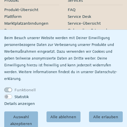
Produkt
Services
Produkt-Übersicht
FAQ
Plattform
Service Desk
Marktplatzanbindungen
Service-Übersicht
Preise
Onboarding & Launch
Services
Beim Besuch unserer Website werden mit Deiner Einwilligung
Managed Services
personenbezogene Daten zur Verbesserung unserer Produkte und
Partner-Netzwerk
Werbemaßnahmen eingesetzt. Dazu verwenden wir Cookies und
Webinare
geben teilweise anonymisierte Daten an Dritte weiter. Deine
Einwilligung hierzu ist freiwillig und kann jederzeit widerrufen
Knowledge
Unternehmen
werden. Weitere Informationen findest du in unserer
Daten­schutz­
plentyDevelopers
PlentyONE GmbH
erklärung.
Handbuch
Jobs
Funktionell
Product Information Hub
Events
Statistik
RS
Meine
Details anzeigen
Datenschutzeinstellungen
ansehen/ändern
Auswahl
Alle ablehnen
Alle erlauben
akzeptieren
© Copyright 2026
PlentyONE GmbH