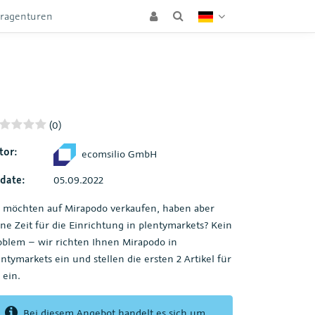
eragenturen
(0)
tor:
ecomsilio GmbH
date:
05.09.2022
e möchten auf Mirapodo verkaufen, haben aber
ine Zeit für die Einrichtung in plentymarkets? Kein
oblem – wir richten Ihnen Mirapodo in
entymarkets ein und stellen die ersten 2 Artikel für
 ein.
Bei diesem Angebot handelt es sich um