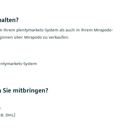
halten?
n Ihrem plentymarkets-System als auch in Ihrem Mirapodo-
eginnen über Mirapodo zu verkaufen.
lentymarkets-System
 Sie mitbringen?
s
z.B. DHL)