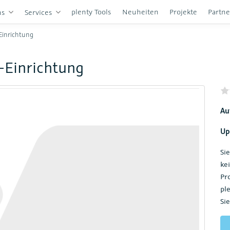
plenty Tools
Neuheiten
Projekte
Partn
ns
Services
Einrichtung
-Einrichtung
Au
Up
Si
ke
Pr
pl
Sie