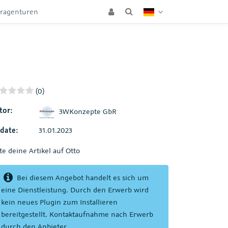
eragenturen
(0)
tor:
3WKonzepte GbR
date:
31.01.2023
te deine Artikel auf Otto
Bei diesem Angebot handelt es sich um
eine Dienstleistung. Durch den Erwerb wird
kein neues Plugin zum Installieren
bereitgestellt. Kontaktaufnahme nach Erwerb
durch den Anbieter.