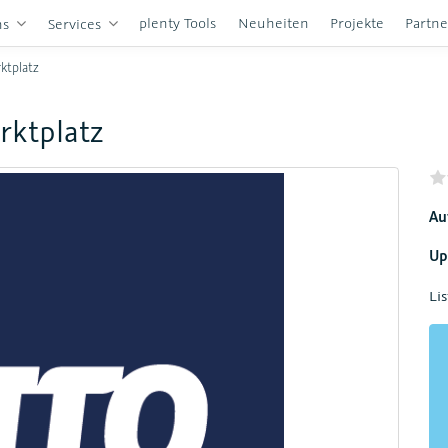
plenty Tools
Neuheiten
Projekte
Partn
ns
Services
ktplatz
rktplatz
Au
Up
Lis