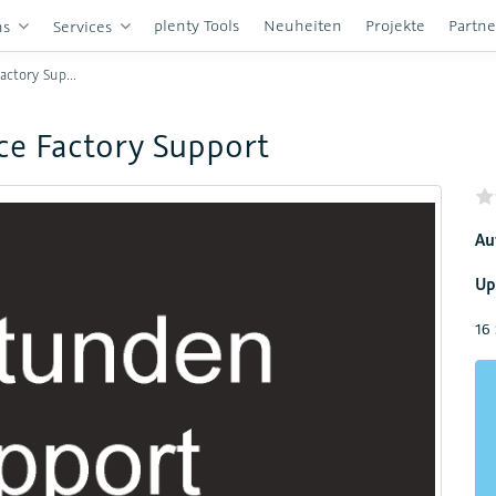
plenty Tools
Neuheiten
Projekte
Partn
ns
Services
ory Support
e Factory Support
Au
Up
16