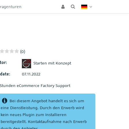
eragenturen
(0)
tor:
Starten mit Konzept
date:
07.11.2022
 Stunden eCommerce Factory Support
Bei diesem Angebot handelt es sich um
eine Dienstleistung. Durch den Erwerb wird
kein neues Plugin zum Installieren
bereitgestellt. Kontaktaufnahme nach Erwerb
durch den Anbieter.