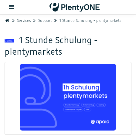
Home
Services
Support
1 Stunde Schulung - plentymarkets
Zurück
1 Stunde Schulung -
plentymarkets
Support
Einrichtung
Hardware