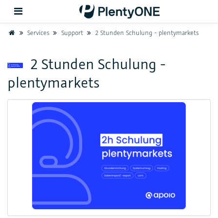
Home
Services
Support
2 Stunden Schulung - plentymarkets
Zurück
2 Stunden Schulung -
plentymarkets
Support
Einrichtung
Hardware