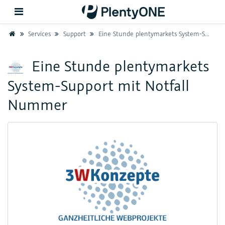
Home
Services
Support
Eine Stunde plentymarkets System-Support mit Notfall Nummer
Zurück
Eine Stunde plentymarkets
System-Support mit Notfall
Support
Nummer
Einrichtung
Hardware