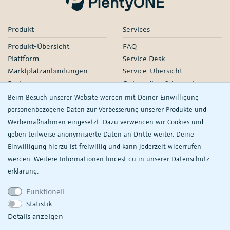
Produkt
Services
Produkt-Übersicht
FAQ
Plattform
Service Desk
Marktplatzanbindungen
Service-Übersicht
Preise
Onboarding & Launch
Services
Beim Besuch unserer Website werden mit Deiner Einwilligung
Managed Services
personenbezogene Daten zur Verbesserung unserer Produkte und
Partner-Netzwerk
Werbemaßnahmen eingesetzt. Dazu verwenden wir Cookies und
Webinare
geben teilweise anonymisierte Daten an Dritte weiter. Deine
Einwilligung hierzu ist freiwillig und kann jederzeit widerrufen
Knowledge
Unternehmen
werden. Weitere Informationen findest du in unserer
Daten­schutz­
plentyDevelopers
PlentyONE GmbH
erklärung.
Handbuch
Jobs
Funktionell
Product Information Hub
Events
Statistik
RS
Meine
Details anzeigen
Datenschutzeinstellungen