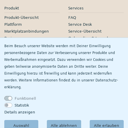
Produkt
Services
Produkt-Übersicht
FAQ
Plattform
Service Desk
Marktplatzanbindungen
Service-Übersicht
Preise
Onboarding & Launch
Services
Beim Besuch unserer Website werden mit Deiner Einwilligung
Managed Services
personenbezogene Daten zur Verbesserung unserer Produkte und
Partner-Netzwerk
Werbemaßnahmen eingesetzt. Dazu verwenden wir Cookies und
Webinare
geben teilweise anonymisierte Daten an Dritte weiter. Deine
Einwilligung hierzu ist freiwillig und kann jederzeit widerrufen
Knowledge
Unternehmen
werden. Weitere Informationen findest du in unserer
Daten­schutz­
plentyDevelopers
PlentyONE GmbH
erklärung.
Handbuch
Jobs
Funktionell
Product Information Hub
Events
Statistik
RS
Meine
Details anzeigen
Datenschutzeinstellungen
ansehen/ändern
Auswahl
Alle ablehnen
Alle erlauben