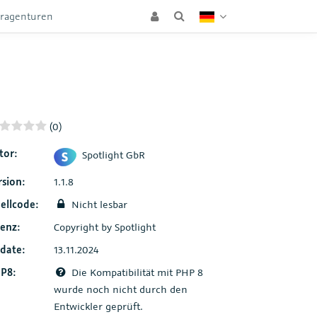
eragenturen
(0)
tor:
Spotlight GbR
rsion:
1.1.8
ellcode:
Nicht lesbar
zenz:
Copyright by Spotlight
date:
13.11.2024
P8:
Die Kompatibilität mit PHP 8
wurde noch nicht durch den
Entwickler geprüft.