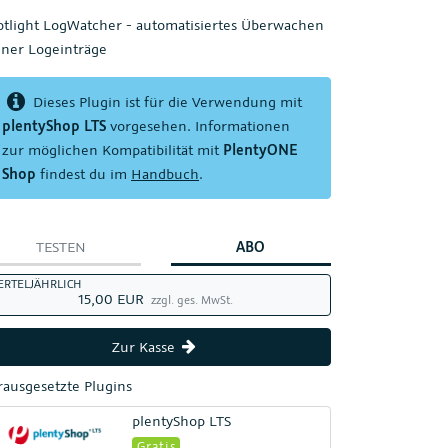
otlight LogWatcher - automatisiertes Überwachen
iner Logeinträge
Dieses Plugin ist für die Verwendung mit
plentyShop LTS
vorgesehen. Informationen
zur möglichen Kompatibilität mit
PlentyONE
Shop
findest du im
Handbuch
.
TESTEN
ABO
ERTELJÄHRLICH
15,00 EUR
zzgl. ges. MwSt.
Zur Kasse
rausgesetzte Plugins
plentyShop LTS
Gratis