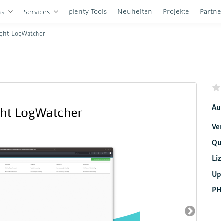
plenty Tools
Neuheiten
Projekte
Partn
ns
Services
ight LogWatcher
Au
Ve
Qu
Li
Up
PH