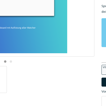
Sp
de
VI
Vo