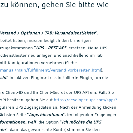
zu können, gehen Sie bitte wie
 Versand > Optionen > TAB: Versanddienstleister
".
beitet haben, müssen lediglich den bisherigen
inzugekommenen "
UPS - REST API
" ersetzen. Neue UPS-
ddienstleister neu anlegen und anschließend im Tab
ofil-Konfigurationen vornehmen (Siehe
manual/main/fulfillment/versand-vorbereiten.html
).
icht
" im aktiven Pluginset das installierte Plugin, um die
Client-ID und Ihr Client-Secret der UPS API ein. Falls Sie
 API besitzen, gehen Sie auf
https://developer.ups.com/apps?
egulären UPS Zugangsdaten an. Nach der Anmeldung klicken
ächsten Seite "
Apps hinzufügen
". Im folgenden Fragebogen
formationen, weil
" die Option "
Ich möchte die UPS
ren
", dann das gewünschte Konto; stimmen Sie den