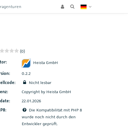
eragenturen
(0)
tor:
Heista GmbH
rsion:
0.2.2
ellcode:
Nicht lesbar
zenz:
Copyright by Heista GmbH
date:
22.01.2026
P8:
Die Kompatibilität mit PHP 8
wurde noch nicht durch den
Entwickler geprüft.