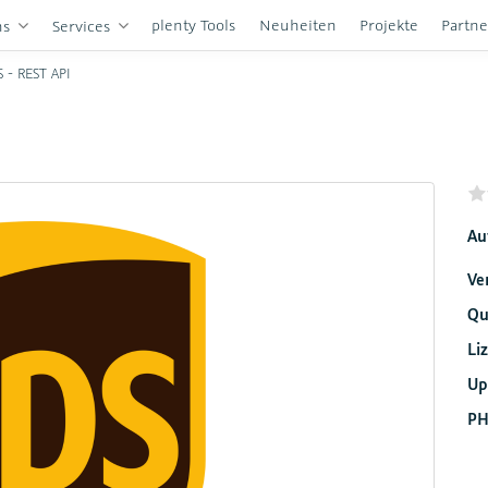
plenty Tools
Neuheiten
Projekte
Partn
ns
Services
 - REST API
Au
Ve
Qu
Li
Up
PH