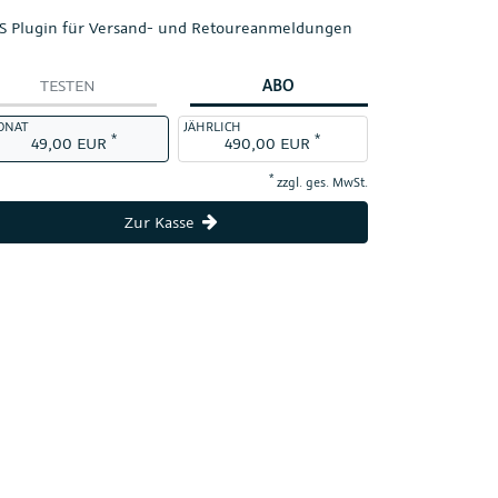
S Plugin für Versand- und Retoureanmeldungen
TESTEN
ABO
ONAT
JÄHRLICH
*
*
49,00 EUR
490,00 EUR
*
zzgl. ges. MwSt.
Zur Kasse