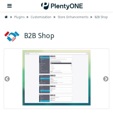
Home
Plugins
Customization
Store Enhancements
B2B Shop
Back
B2B Shop
Support
Setup
Hardware