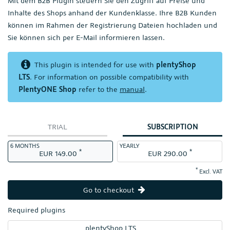
Mit dem B2B Plugin steuern Sie den Zugriff auf Preise und
Inhalte des Shops anhand der Kundenklasse. Ihre B2B Kunden
können im Rahmen der Registrierung Dateien hochladen und
Sie können sich per E-Mail informieren lassen.
This plugin is intended for use with
plentyShop
LTS
. For information on possible compatibility with
PlentyONE Shop
refer to the
manual
.
TRIAL
SUBSCRIPTION
6 MONTHS
YEARLY
*
*
EUR 149.00
EUR 290.00
*
Excl. VAT
Go to checkout
Required plugins
plentyShop LTS