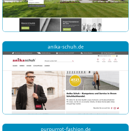
anika-schuh.de
purpurrot-fashion.de