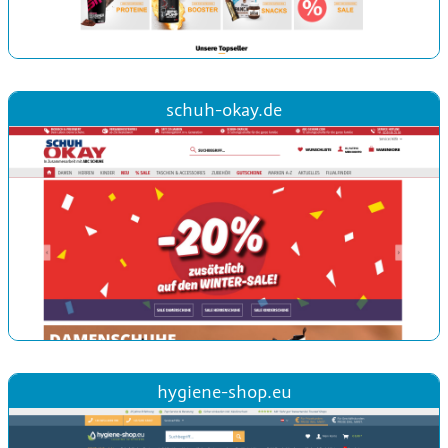
schuh-okay.de
hygiene-shop.eu