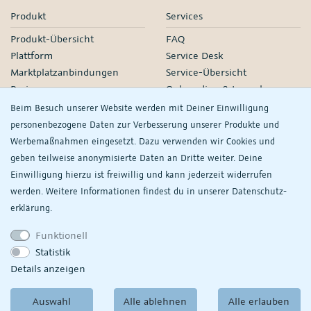
Produkt
Services
Produkt-Übersicht
FAQ
Plattform
Service Desk
Marktplatzanbindungen
Service-Übersicht
Preise
Onboarding & Launch
Services
Beim Besuch unserer Website werden mit Deiner Einwilligung
Managed Services
personenbezogene Daten zur Verbesserung unserer Produkte und
Partner-Netzwerk
Werbemaßnahmen eingesetzt. Dazu verwenden wir Cookies und
Webinare
geben teilweise anonymisierte Daten an Dritte weiter. Deine
Einwilligung hierzu ist freiwillig und kann jederzeit widerrufen
Knowledge
Unternehmen
werden. Weitere Informationen findest du in unserer
Daten­schutz­
plentyDevelopers
PlentyONE GmbH
erklärung.
Handbuch
Jobs
Funktionell
Product Information Hub
Events
Statistik
RS
Meine
Details anzeigen
Datenschutzeinstellungen
ansehen/ändern
Auswahl
Alle ablehnen
Alle erlauben